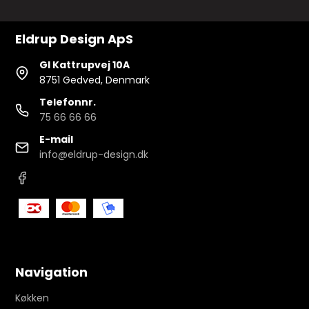
Eldrup Design ApS
Gl Kattrupvej 10A
8751 Gedved, Denmark
Telefonnr.
75 66 66 66
E-mail
info@eldrup-design.dk
Navigation
Køkken