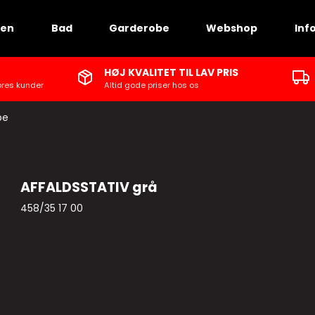
ken
Bad
Garderobe
Webshop
Inf
HØJ KVALITET TIL LAV PRIS
ores kunder
Altid gode priser hos os
be
AFFALDSSTATIV grå
458/35 17 00