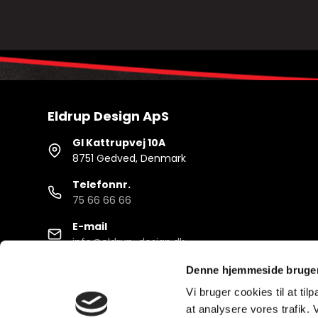
Eldrup Design ApS
Gl Kattrupvej 10A
8751 Gedved, Denmark
Telefonnr.
75 66 66 66
E-mail
info@eldrup-design.dk
Denne hjemmeside bruger
Vi bruger cookies til at til
at analysere vores trafik.