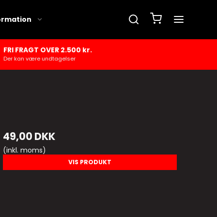
ormation
FRI FRAGT OVER 2.500 kr.
Der kan være undtagelser
49,00 DKK
(inkl. moms)
VIS PRODUKT