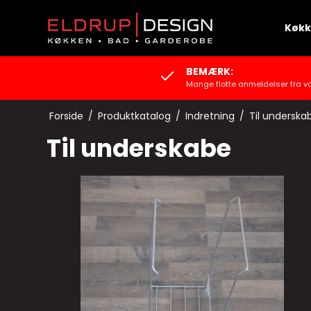
Køk
BEMÆRK:
Mange flotte anmeldelser fra v
Forside
/
Produktkatalog
/
Indretning
/
Til underska
Til underskabe