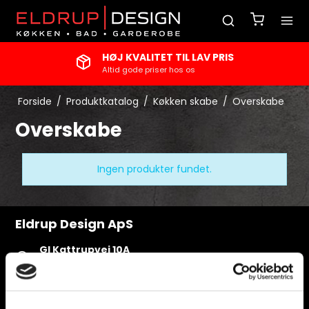
HØJ KVALITET TIL LAV PRIS
Altid gode priser hos os
Forside
/
Produktkatalog
/
Køkken skabe
/
Overskabe
Overskabe
Ingen produkter fundet.
Eldrup Design ApS
Gl Kattrupvej 10A
8751 Gedved, Denmark
Telefonnr.
75 66 66 66