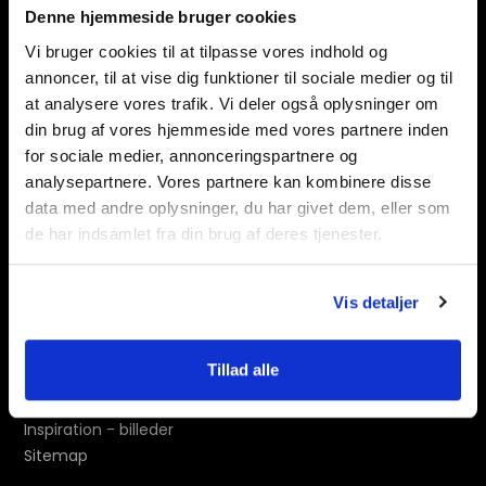
Denne hjemmeside bruger cookies
E-mail
info@eldrup-design.dk
Vi bruger cookies til at tilpasse vores indhold og
annoncer, til at vise dig funktioner til sociale medier og til
at analysere vores trafik. Vi deler også oplysninger om
din brug af vores hjemmeside med vores partnere inden
for sociale medier, annonceringspartnere og
analysepartnere. Vores partnere kan kombinere disse
data med andre oplysninger, du har givet dem, eller som
Navigation
de har indsamlet fra din brug af deres tjenester.
Køkken
Bad
Vis detaljer
Garderobe
Webshop
Tillad alle
Kontakt
Handelsbetingelser
Inspiration - billeder
Sitemap