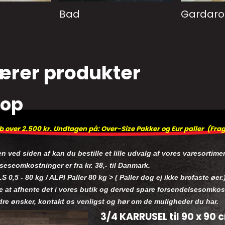
Bad
Gardar
ærer produkter
op
 over 2.500 kr. Undtagen på: Over-Size Pakker og Eur paller (Frag
en ved siden af kan du bestille et lille udvalg af vores varesortime
eseomkostninger er fra kr. 38,- til Danmark.
LS 0,5 - 80 kg / ALPI Paller 80 kg > ( Paller dog ej ikke brofaste øer.
 at afhente det i vores butik og derved spare forsendelsesomko
dre ønsker, kontakt os venligst og hør om de muligheder du har.
3/4 KARRUSEL til 90 x 90 