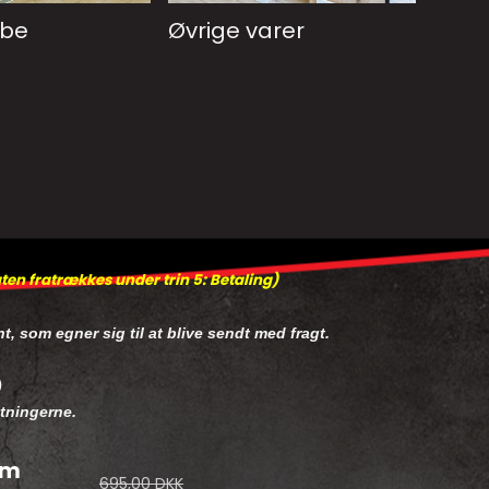
obe
Øvrige varer
ten fratrækkes under trin 5: Betaling)
nt,
som egner sig til at blive sendt med fragt.
)
stningerne.
cm
695,00 DKK