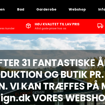
ken
Bad
Garderobe
Webshop
Inf
HØJ KVALITET TIL LAV PRIS
ores kunder
Altid gode priser hos os