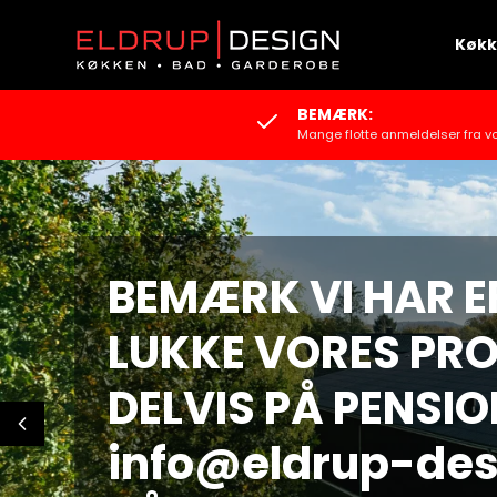
Køk
BEMÆRK:
Mange flotte anmeldelser fra v