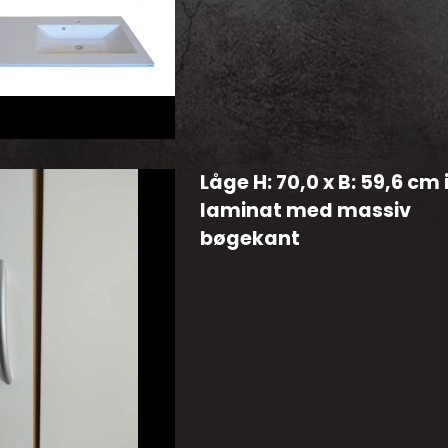
Låge H: 70,0 x B: 59,6 cm 
laminat med massiv
bøgekant