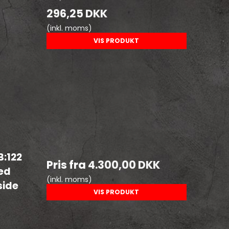
296,25 DKK
(inkl. moms)
VIS PRODUKT
:122
Pris fra
4.300,00 DKK
med
(inkl. moms)
side
VIS PRODUKT