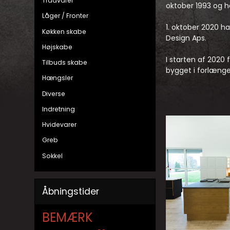
Trådvarer
oktober 1993 og h
Låger / Fronter
1. oktober 2020 har
Køkken skabe
Design Aps.
Højskabe
I starten af 2020 f
Tilbuds skabe
bygget i forlængel
Hængsler
Diverse
Indretning
Hvidevarer
Greb
Sokkel
Åbningstider
BEMÆRK