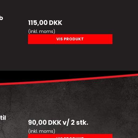
b
115,00 DKK
(inkl. moms)
VIS PRODUKT
til
90,00 DKK
v/ 2 stk.
(inkl. moms)