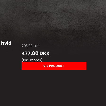
i hvid
795,00 DKK
477,00 DKK
(inkl. moms)
VIS PRODUKT