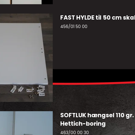
FAST HYLDE til 50 cm ska
456/01 50 00
SOFTLUK hængsel 110 gr. 
Hettich-boring
463/00 00 30