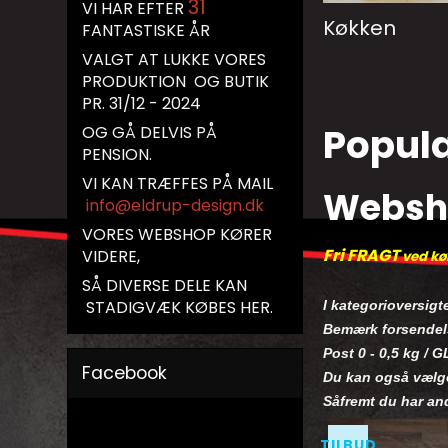
31
VI HAR EFTER
Køkken
FANTASTISKE ÅR
VALGT AT LUKKE VORES
PRODUKTION OG BUTIK
PR. 31/12 - 2024
Popul
OG GÅ DELVIS PÅ
PENSION.
VI KAN TRÆFFES PÅ MAIL
Websh
info@eldrup-design.dk
VORES WEBSHOP KØRER
Fri FRAGT
VIDERE,
ved køb
SÅ DIVERSE DELE KAN
STADIGVÆK KØBES HER.
I kategorioversigt
Bemærk forsendels
Post 0 - 0,5 kg / G
Facebook
Du kan også vælge
Såfremt du har an
TILBUD