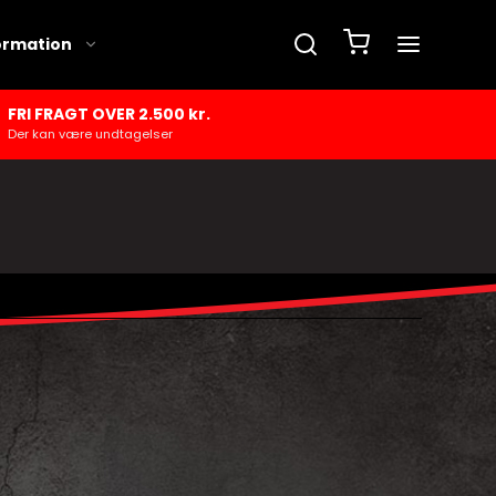
ormation
FRI FRAGT OVER 2.500 kr.
Der kan være undtagelser